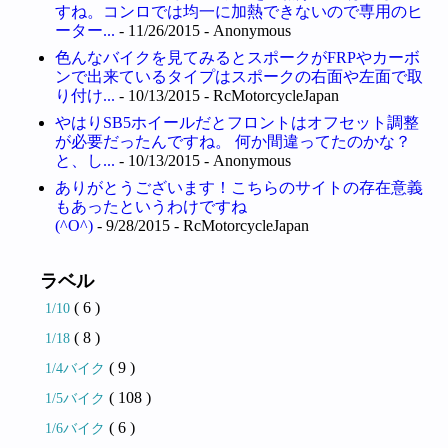
すね。コンロでは均一に加熱できないので専用のヒ
ーター...
- 11/26/2015
- Anonymous
色んなバイクを見てみるとスポークがFRPやカーボ
ンで出来ているタイプはスポークの右面や左面で取
り付け...
- 10/13/2015
- RcMotorcycleJapan
やはりSB5ホイールだとフロントはオフセット調整
が必要だったんですね。 何か間違ってたのかな？
と、し...
- 10/13/2015
- Anonymous
ありがとうございます！こちらのサイトの存在意義
もあったというわけですね
(^O^)
- 9/28/2015
- RcMotorcycleJapan
ラベル
( 6 )
1/10
( 8 )
1/18
( 9 )
1/4バイク
( 108 )
1/5バイク
( 6 )
1/6バイク