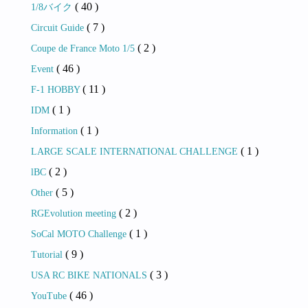
( 40 )
1/8バイク
( 7 )
Circuit Guide
( 2 )
Coupe de France Moto 1/5
( 46 )
Event
( 11 )
F-1 HOBBY
( 1 )
IDM
( 1 )
Information
( 1 )
LARGE SCALE INTERNATIONAL CHALLENGE
( 2 )
lBC
( 5 )
Other
( 2 )
RGEvolution meeting
( 1 )
SoCal MOTO Challenge
( 9 )
Tutorial
( 3 )
USA RC BIKE NATIONALS
( 46 )
YouTube