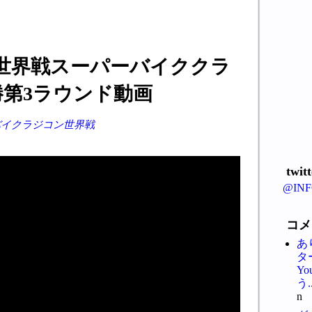
世界戦スーパーバイククラ
勝第3ラウンド動画
バイクラジコン世界戦
twit
@IN
コメ
あ
タ
Y
う..
n