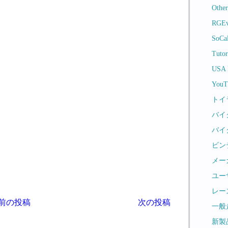
Othe
RGEv
SoCa
Tutor
USA
YouT
トイ
バイ
バイ
ビン
メー
ユー
レー
前の投稿
次の投稿
一般
新製