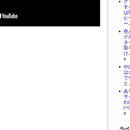
グ
す
は
ヒ
ー..
色
ク
タ
取
け..
n
や
は
で
と、
あ
サ
わ
(^
n
ラベ