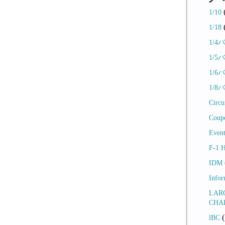
1/10
1/18
1/4
1/5
1/6
1/8
Circu
Coup
Even
F-1
IDM
Info
LAR
CHA
(
lBC