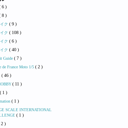
( 6 )
( 8 )
( 9 )
バイク
( 108 )
バイク
( 6 )
バイク
( 40 )
バイク
( 7 )
it Guide
( 2 )
e de France Moto 1/5
( 46 )
t
( 11 )
 HOBBY
( 1 )
( 1 )
rmation
GE SCALE INTERNATIONAL
( 1 )
LLENGE
 2 )