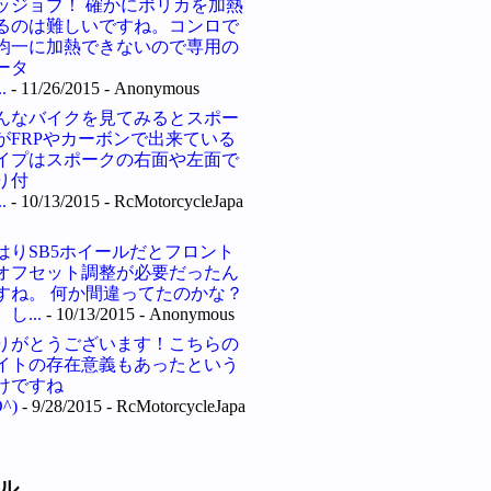
ッジョブ！ 確かにポリカを加熱
るのは難しいですね。コンロで
均一に加熱できないので専用の
ータ
.
- 11/26/2015
- Anonymous
んなバイクを見てみるとスポー
がFRPやカーボンで出来ている
イプはスポークの右面や左面で
り付
.
- 10/13/2015
- RcMotorcycleJapa
はりSB5ホイールだとフロント
オフセット調整が必要だったん
すね。 何か間違ってたのかな？
し...
- 10/13/2015
- Anonymous
りがとうございます！こちらの
イトの存在意義もあったという
けですね
O^)
- 9/28/2015
- RcMotorcycleJapa
ル