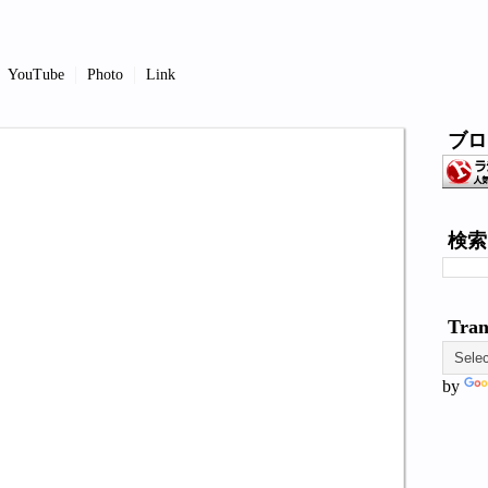
YouTube
Photo
Link
ブロ
検索
Tran
by