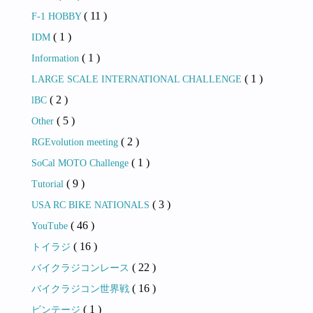
( 11 )
F-1 HOBBY
( 1 )
IDM
( 1 )
Information
( 1 )
LARGE SCALE INTERNATIONAL CHALLENGE
( 2 )
lBC
( 5 )
Other
( 2 )
RGEvolution meeting
( 1 )
SoCal MOTO Challenge
( 9 )
Tutorial
( 3 )
USA RC BIKE NATIONALS
( 46 )
YouTube
( 16 )
トイラジ
( 22 )
バイクラジコンレース
( 16 )
バイクラジコン世界戦
( 1 )
ビンテージ